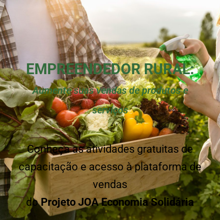
EMPREENDEDOR RURAL:
Aumente suas vendas de produtos e
serviços
Conheça as atividades gratuitas de
capacitação e acesso à plataforma de
vendas
do
Projeto JOA Economia Solidária