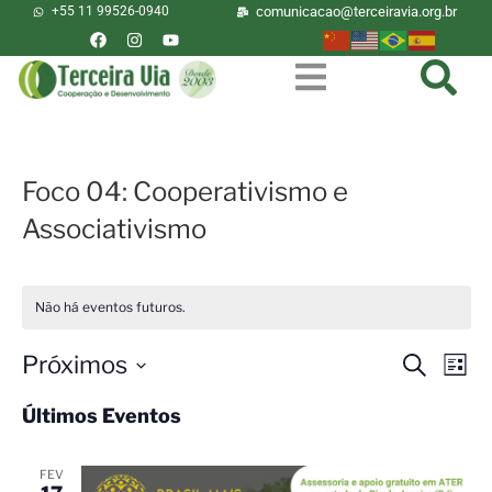
+55 11 99526-0940
comunicacao@terceiravia.org.br
Foco 04: Cooperativismo e
Associativismo
Não há eventos futuros.
Próximos
Pesquisa
Nav
Procurar
Lista
eventos
do
e
Selecione
Últimos Eventos
visu
a
navegaç
Eve
data.
de
FEV
visuais