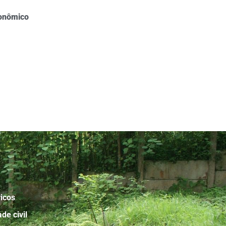
onômico
icos
de civil