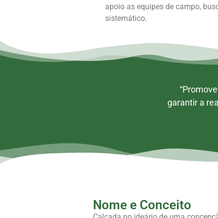
apoio as equipes de campo, bus
sistemático.
“Promover
garantir a r
Nome e Conceito
Calcada no ideário de uma concepçã