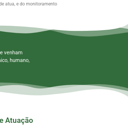
de atua, e do monitoramento
que venham
mico, humano,
de Atuação