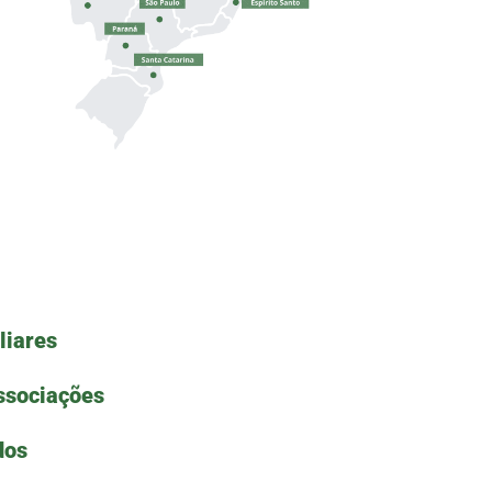
liares
ssociações
dos