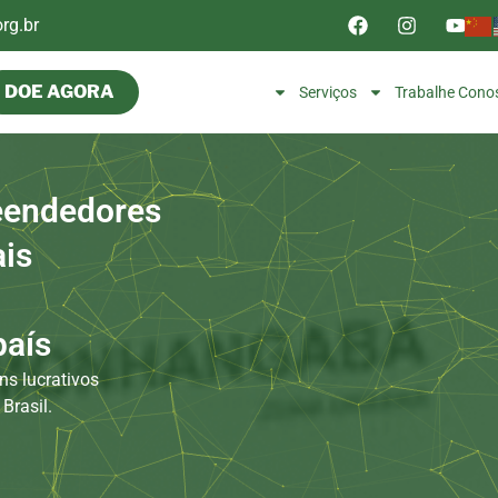
rg.br
DOE AGORA
Quem Somos
Serviços
Trabalhe Cono
endedores
ais
país
s lucrativos
Brasil.