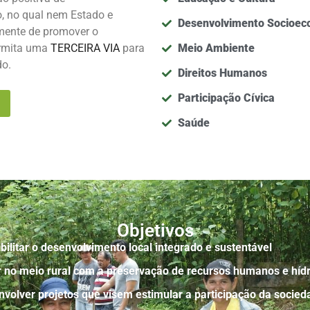
, no qual nem Estado e
Desenvolvimento Socioec
ente de promover o
ermita uma
TERCEIRA VIA
para
Meio Ambiente
do.
Direitos Humanos
Participação Cívica
Saúde
Objetivos
bilitar o desenvolvimento local integrado e sustentável
 no meio rural com a preservação de recursos humanos e hídr
volver projetos que visem estimular a participação da socieda