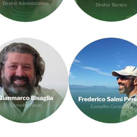
Diretor Administrativo
Diretor Técnico
Gianmarco Bisaglia
Frederico Salmi Pere
Conselho Fiscal
Conselho Consultivo