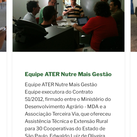
Equipe ATER Sustentabilidade
Equipe ATER Sustentabilidade Equipe
executora do Contrato 40/2015,
firmado entre o Ministério de
Desenvolvimento Agrário - MDS e a
Associação Terceira Via, que levou
atendimento de Assistência Técnica e
Extensão Rural para melhorar a vida
de centenas de agricultores(as)