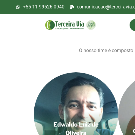
+55 11 99526-0940
comunicacao@terceiravia.o
O nosso time é composto p
Edwaldo Luiz de
Oliveira