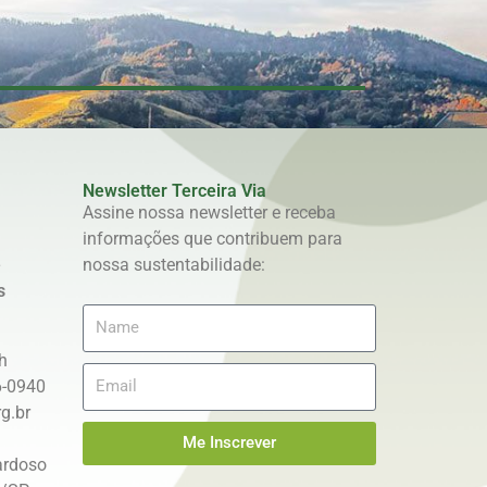
Newsletter Terceira Via
Assine nossa newsletter e receba
informações que contribuem para
e
nossa sustentabilidade:
s
h
6-0940
g.br
Me Inscrever
ardoso