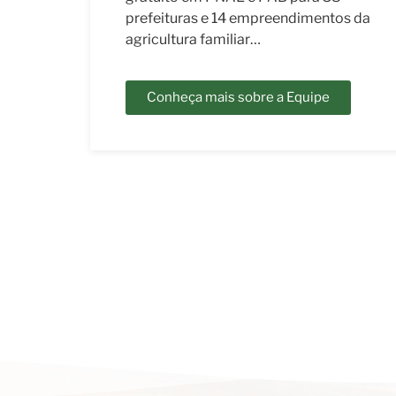
os da
Coordenador Geral Emilio Soufen
Consultor Antonio Pedro…
Conheça mais sobre a Equipe