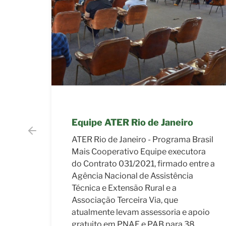
Equipe ATER Nutre Mais Gestão
rasil
Equipe ATER Nutre Mais Gestão
ora
Equipe executora do Contrato
ntre a
51/2012, firmado entre o Ministério do
Desenvolvimento Agrário - MDA e a
Associação Terceira Via, que ofereceu
Assistência Técnica e Extensão Rural
poio
para 30 Cooperativas do Estado de
São Paulo. Edwaldo Luiz de Oliveira