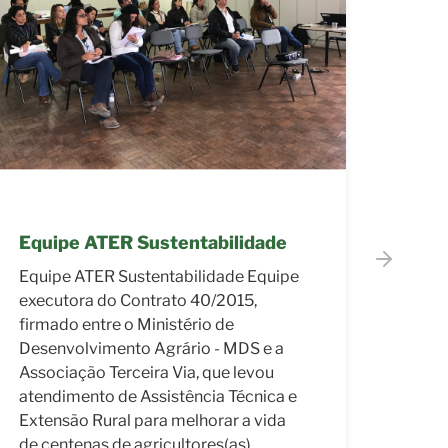
Equipe ATER Mais Gestão
Equi
Equipe ATER Mais Gestão Equipe
ATER 
executora do contrato 080/2018,
Mais 
firmado entre a ANATER e a
do Co
Associação Terceira Via, que oferece
Agênc
Assistência Técnica e Extensão Rural
Técni
para Associações e Cooperativas do
Assoc
Estado de São Paulo. Antonio Castilho
atual
Martins Coordenador Frederico Salmi
gratu