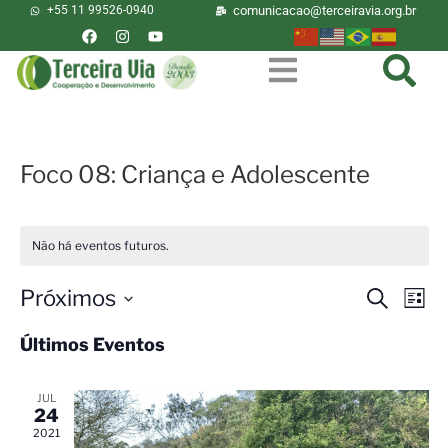
+55 11 99526-0940
comunicacao@terceiravia.org.br
Foco 08: Criança e Adolescente
Não há eventos futuros.
Próximos
Pesquisa
Nav
Procurar
Lista
eventos
do
e
Selecione
Últimos Eventos
visu
a
navegaç
Eve
data.
de
JUL
visuais
24
de
2021