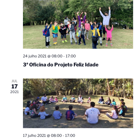
Eventos
24 julho 2021 @ 08:00
-
17:00
3ª Oficina do Projeto Feliz Idade
JUL
17
2021
17 julho 2021 @ 08:00
-
17:00