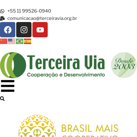
+55 11 99526-0940
comunicacao@terceiravia.org.br