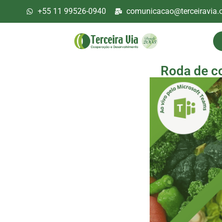
+55 11 99526-0940
comunicacao@terceiravia.o
Roda de c