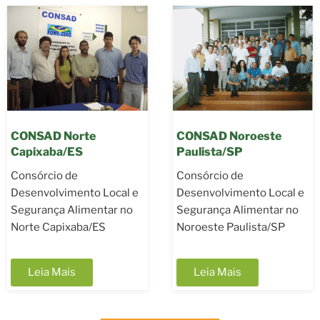
CONSAD Noroeste
CONSAD Vale do
Paulista/SP
Ribeira/SP
Consórcio de
Consórcio de
e
Desenvolvimento Local e
Desenvolvimento Loca
Segurança Alimentar no
Segurança Alimentar 
Noroeste Paulista/SP
Vale do Ribeira/SP
Leia Mais
Leia Mais