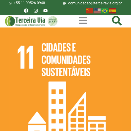
+55 11 99526-0940
comunicacao@terceiravia.org.br