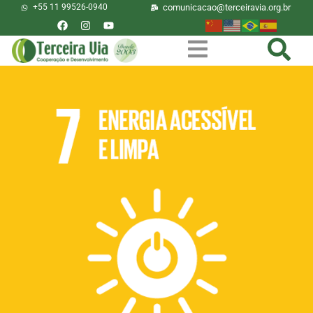
+55 11 99526-0940
comunicacao@terceiravia.org.br