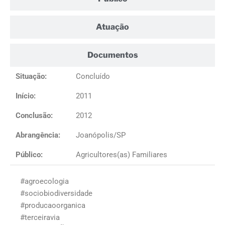
Atuação
Documentos
Situação:
Concluído
Início:
2011
Conclusão:
2012
Abrangência:
Joanópolis/SP
Público:
Agricultores(as) Familiares
#agroecologia
#sociobiodiversidade
#producaoorganica
#terceiravia