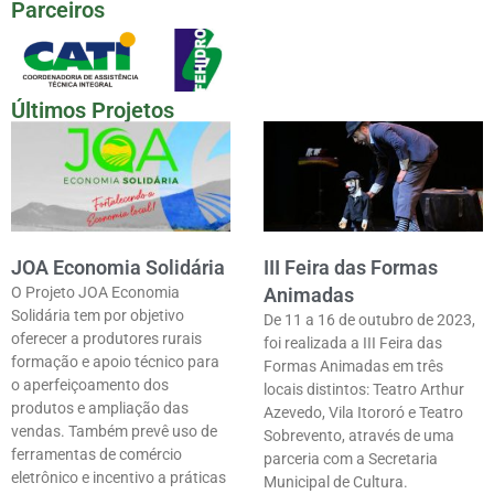
Parceiros
Últimos Projetos
JOA Economia Solidária
III Feira das Formas
O Projeto JOA Economia
Animadas
Solidária tem por objetivo
De 11 a 16 de outubro de 2023,
oferecer a produtores rurais
foi realizada a III Feira das
formação e apoio técnico para
Formas Animadas em três
o aperfeiçoamento dos
locais distintos: Teatro Arthur
produtos e ampliação das
Azevedo, Vila Itororó e Teatro
vendas. Também prevê uso de
Sobrevento, através de uma
ferramentas de comércio
parceria com a Secretaria
eletrônico e incentivo a práticas
Municipal de Cultura.