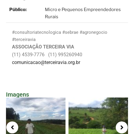
Público:
Micro e Pequenos Empreendedores
Rurais
#consultoriatecnologica #sebrae #agronegocio
#terceiravia
ASSOCIAÇÃO TERCEIRA VIA
(11) 4539-7776 (11) 995260940
comunicacao@terceiravia.org.br
Imagens