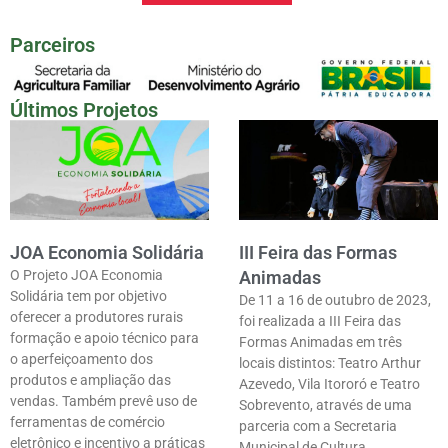
Parceiros
Últimos Projetos
JOA Economia Solidária
III Feira das Formas
O Projeto JOA Economia
Animadas
Solidária tem por objetivo
De 11 a 16 de outubro de 2023,
oferecer a produtores rurais
foi realizada a III Feira das
formação e apoio técnico para
Formas Animadas em três
o aperfeiçoamento dos
locais distintos: Teatro Arthur
produtos e ampliação das
Azevedo, Vila Itororó e Teatro
vendas. Também prevê uso de
Sobrevento, através de uma
ferramentas de comércio
parceria com a Secretaria
eletrônico e incentivo a práticas
Municipal de Cultura.