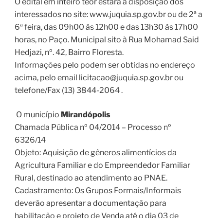
O edital em inteiro teor estará à disposição dos
interessados no site: www.juquia.sp.gov.br ou de 2ª a
6ª feira, das 09h00 às 12h00 e das 13h30 às 17h00
horas, no Paço. Municipal sito à Rua Mohamad Said
Hedjazi, nº. 42, Bairro Floresta.
Informações pelo podem ser obtidas no endereço
acima, pelo email licitacao@juquia.sp.gov.br ou
telefone/Fax (13) 3844-2064 .
O município
Mirandópolis
Chamada Pública nº 04/2014 – Processo nº
6326/14
Objeto: Aquisição de gêneros alimentícios da
Agricultura Familiar e do Empreendedor Familiar
Rural, destinado ao atendimento ao PNAE.
Cadastramento: Os Grupos Formais/Informais
deverão apresentar a documentação para
habilitação e projeto de Venda até o dia 03 de