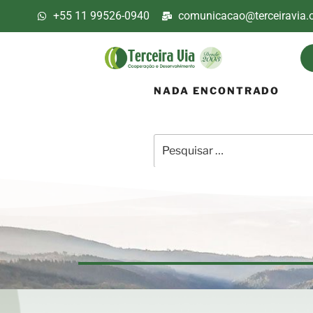
+55 11 99526-0940
comunicacao@terceiravia.o
NADA ENCONTRADO