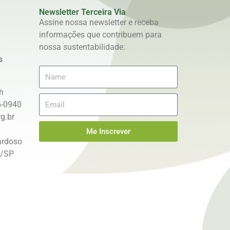
Newsletter Terceira Via
Assine nossa newsletter e receba
informações que contribuem para
e
nossa sustentabilidade:
s
h
6-0940
g.br
Me Inscrever
ardoso
s/SP