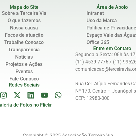
Mapa do Site
Área de Apoio
Sobre a Terceira Via
Intranet
O que fazemos
Uso da Marca
Nossa causa
Política de Privacidad
Focos de atuação
Espaço Vale das Água
Trabalhe Conosco
Office 365
Entre em Contato
Transparência
Segunda a Sexta: 08h às 17
Notícias
(11) 4539-7776 / (11) 9952
Projetos e Ações
comunicacao@terceiravia.or
Eventos
Fale Conosco
Rua Cel. Alípio Fernandes C
Redes Sociais
Nº 170, Centro – Joanópoli
CEP: 12980-000
aleria de Fotos no Flickr
Copyright © 2025 Associação Terceira Via