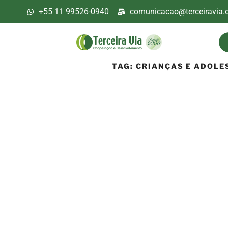
+55 11 99526-0940
comunicacao@terceiravia.o
TAG:
CRIANÇAS E ADOLE