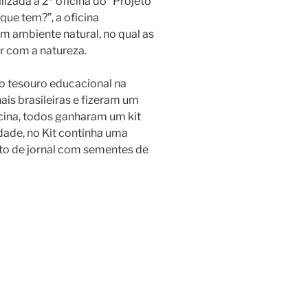
izada a 2º oficina do “Projeto
que tem?”, a oficina
m ambiente natural, no qual as
r com a natureza.
o tesouro educacional na
ais brasileiras e fizeram um
ficina, todos ganharam um kit
Idade, no Kit continha uma
ito de jornal com sementes de