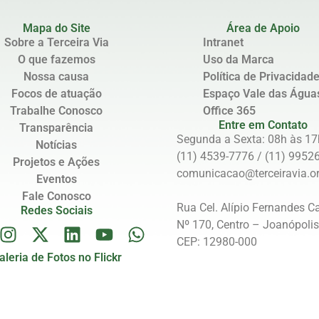
Mapa do Site
Área de Apoio
Sobre a Terceira Via
Intranet
O que fazemos
Uso da Marca
Nossa causa
Política de Privacidad
Focos de atuação
Espaço Vale das Água
Trabalhe Conosco
Office 365
Entre em Contato
Transparência
Segunda a Sexta: 08h às 17
Notícias
(11) 4539-7776 / (11) 9952
Projetos e Ações
comunicacao@terceiravia.or
Eventos
Fale Conosco
Rua Cel. Alípio Fernandes C
Redes Sociais
Nº 170, Centro – Joanópoli
CEP: 12980-000
aleria de Fotos no Flickr