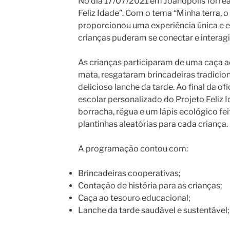
No dia 17/07/2021 em Joanópolis foi real
Feliz Idade”. Com o tema “Minha terra, o 
proporcionou uma experiência única e e
crianças puderam se conectar e interagi
As crianças participaram de uma caça a
mata, resgataram brincadeiras tradicion
delicioso lanche da tarde. Ao final da o
escolar personalizado do Projeto Feliz 
borracha, régua e um lápis ecológico fe
plantinhas aleatórias para cada criança.
A programação contou com:
Brincadeiras cooperativas;
Contação de história para as crianças;
Caça ao tesouro educacional;
Lanche da tarde saudável e sustentável;