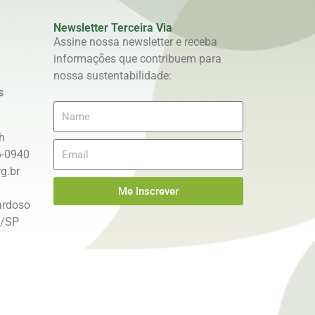
Newsletter Terceira Via
Assine nossa newsletter e receba
informações que contribuem para
e
nossa sustentabilidade:
s
h
6-0940
g.br
Me Inscrever
ardoso
s/SP