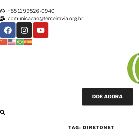
+55 11 99526-0940
comunicacao@terceiravia.org.br
DOE AGORA
TAG:
DIRETONET