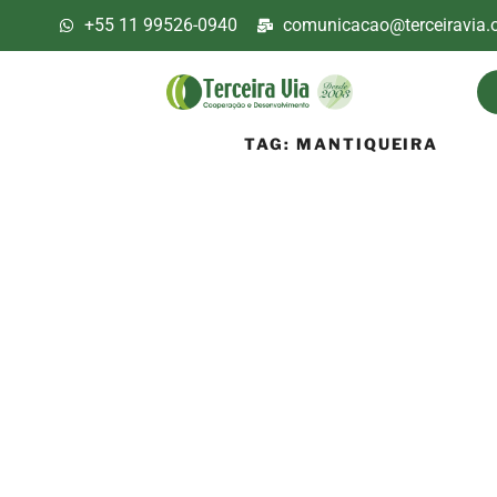
+55 11 99526-0940
comunicacao@terceiravia.o
TAG:
MANTIQUEIRA