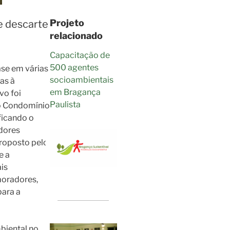
Projeto
e descarte
relacionado
Capacitação de
500 agentes
ase em várias
socioambientais
as à
em Bragança
vo foi
Paulista
o Condomínio
ficando o
dores
proposto pelo
e a
is
moradores,
para a
mbiental no