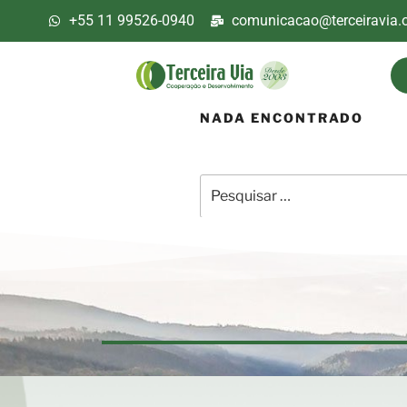
+55 11 99526-0940
comunicacao@terceiravia.o
NADA ENCONTRADO