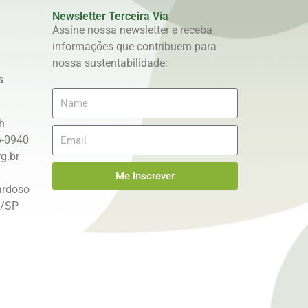
Newsletter Terceira Via
Assine nossa newsletter e receba
informações que contribuem para
e
nossa sustentabilidade:
s
h
6-0940
g.br
Me Inscrever
ardoso
s/SP