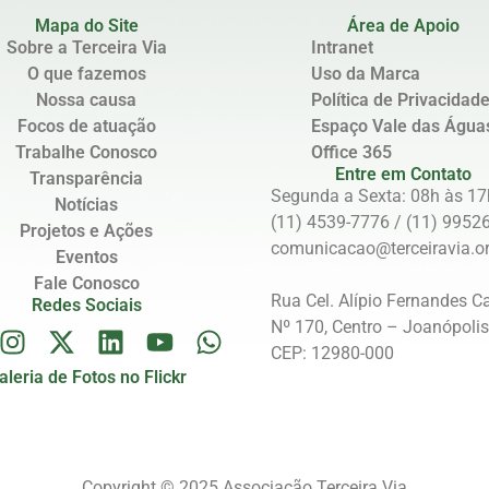
Mapa do Site
Área de Apoio
Sobre a Terceira Via
Intranet
O que fazemos
Uso da Marca
Nossa causa
Política de Privacidad
Focos de atuação
Espaço Vale das Água
Trabalhe Conosco
Office 365
Entre em Contato
Transparência
Segunda a Sexta: 08h às 17
Notícias
(11) 4539-7776 / (11) 9952
Projetos e Ações
comunicacao@terceiravia.or
Eventos
Fale Conosco
Rua Cel. Alípio Fernandes C
Redes Sociais
Nº 170, Centro – Joanópoli
CEP: 12980-000
aleria de Fotos no Flickr
Copyright © 2025 Associação Terceira Via