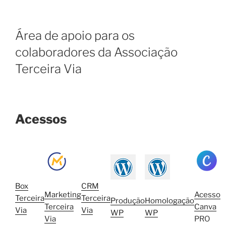
Área de apoio para os
colaboradores da Associação
Terceira Via
Acessos
Box
CRM
Marketing
Acesso
Terceira
Terceira
Produção
Homologação
Terceira
Canva
Via
Via
WP
WP
Via
PRO