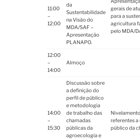
Apresentaçã
da
11:00
gerais de a
Sustentabilidade
–
para a suste
na Visão do
12:00
agricultura 
MDA/SAF –
pelo MDA/D
Apresentação
PLANAPO.
12:00
–
Almoço
14:00
Discussão sobre
a definição do
perfil de público
e metodologia
14:00
de trabalho das
Nivelamento
–
chamadas
referentes a
15:30
públicas da
público da 
agroecologia e