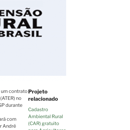
s um contrato
Projeto
 (ATER) no
relacionado
-SP durante
Cadastro
Ambiental Rural
ará com
(CAR) gratuito
ir André