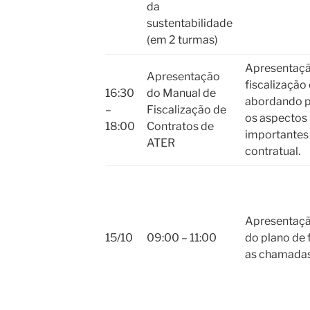
da
sustentabilidade
(em 2 turmas)
Apresentaçã
Apresentação
fiscalização
16:30
do Manual de
abordando p
–
Fiscalização de
os aspectos
18:00
Contratos de
importantes
ATER
contratual.
Apresentaçã
15/10
09:00 – 11:00
do plano de
as chamadas