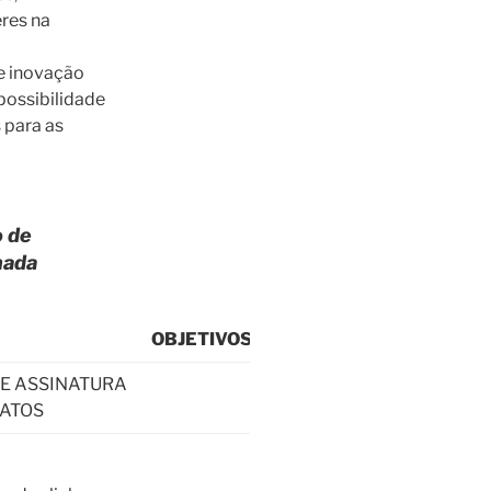
res na
e inovação
possibilidade
 para as
 de
mada
OBJETIVOS
FACILITADOR
E ASSINATURA
ATOS