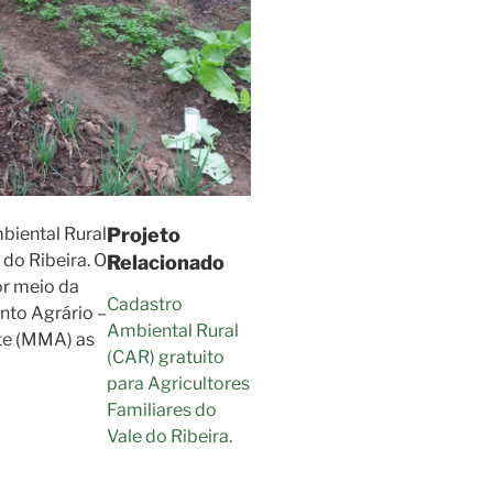
mbiental Rural
Projeto
 do Ribeira. O
Relacionado
or meio da
Cadastro
nto Agrário –
Ambiental Rural
te (MMA) as
(CAR) gratuito
para Agricultores
Familiares do
Vale do Ribeira.