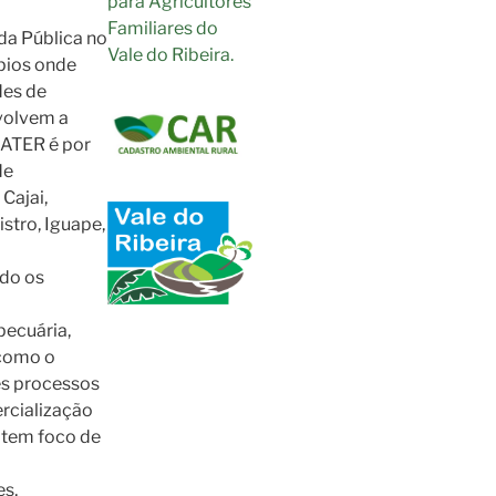
para Agricultores
Familiares do
da Pública no
Vale do Ribeira.
ípios onde
des de
volvem a
 ATER é por
de
Cajai,
stro, Iguape,
ndo os
pecuária,
 como o
es processos
ercialização
 tem foco de
s,