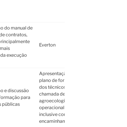
o do manual de
 de contratos,
rincipalmente
Everton
 mais
 da execução
Apresentação do
plano de formação
dos técnicos da
o e discussão
chamada de
Hur Ben
 formação para
agroecologia e sua
 públicas
operacionalização,
inclusive com os
encaminhamentos