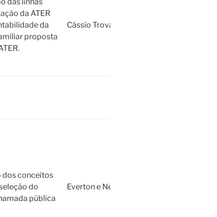
o das linhas
tuação da ATER
ntabilidade da
Cássio Trovatto
familiar proposta
ATER.
 dos conceitos
 seleção do
Everton e Nejakson
chamada pública