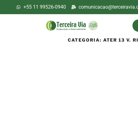
+55 11 99526-0940
comunicacao@terceiravia.o
CATEGORIA:
ATER 13 V. 