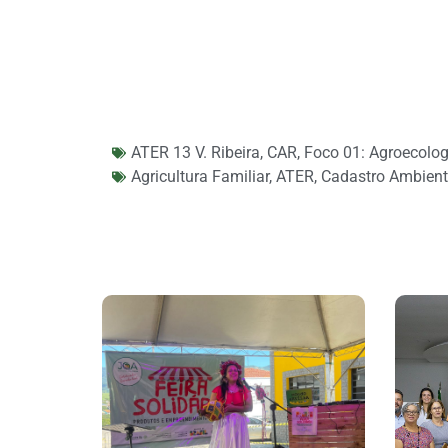
ATER 13 V. Ribeira
,
CAR
,
Foco 01: Agroecolog
Agricultura Familiar
,
ATER
,
Cadastro Ambient
Feira De Produtos
Rurais E Economia
Pr
Solidária