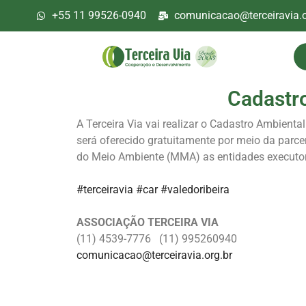
+55 11 99526-0940
comunicacao@terceiravia.o
Cadastro
A Terceira Via vai realizar o Cadastro Ambiental
será oferecido gratuitamente por meio da parc
do Meio Ambiente (MMA) as entidades executo
#terceiravia
#car
#valedoribeira
ASSOCIAÇÃO TERCEIRA VIA
(11) 4539-7776 (11) 995260940
comunicacao@terceiravia.org.br