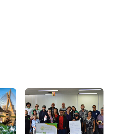
Reunião De
Mobilização Dos
Empreendimentos Da
Agricultura Familiar
Acontece No Rio De