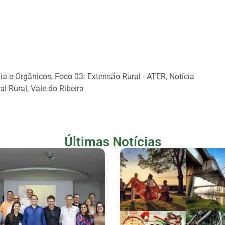
ia e Orgânicos
,
Foco 03: Extensão Rural - ATER
,
Notícia
al Rural
,
Vale do Ribeira
Últimas Notícias
Lançamento Do
Novas Filiais Da
ojeto JOA Economia
Terceira Via
Solidária