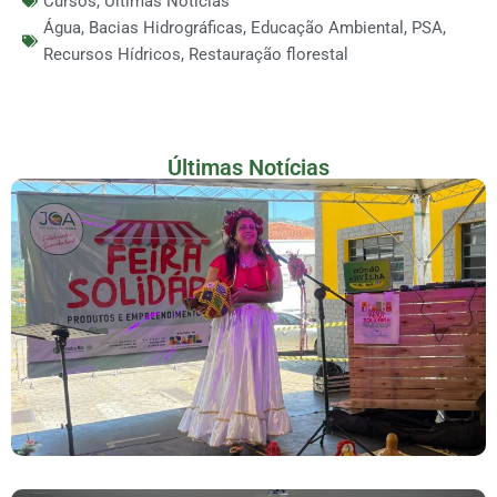
Cursos
,
Ultimas Noticias
Água
,
Bacias Hidrográficas
,
Educação Ambiental
,
PSA
,
Recursos Hídricos
,
Restauração florestal
Últimas Notícias
Feira De Produtos Rurais E Economia Solidária