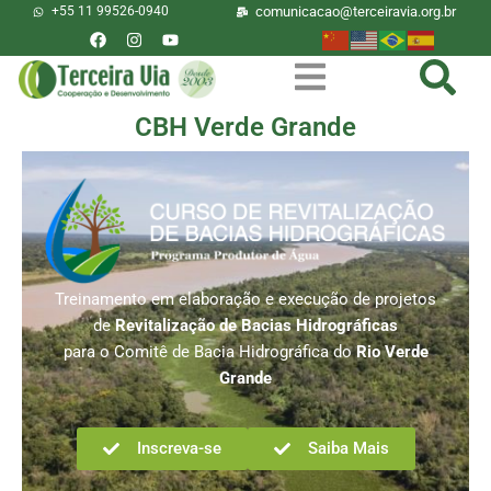
+55 11 99526-0940
comunicacao@terceiravia.org.br
CBH Verde Grande
Treinamento em elaboração e execução de projetos
de
Revitalização de Bacias Hidrográficas
para o Comitê de Bacia Hidrográfica do
Rio Verde
Grande
Inscreva-se
Saiba Mais