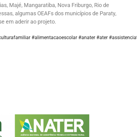
as, Majé, Mangaratiba, Nova Friburgo, Rio de
essas, algumas OEAFs dos municípios de Paraty,
e em aderir ao projeto.
ulturafamiliar #alimentacaoescolar
#anater #ater #assistencia