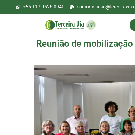
+55 11 99526-0940
comunicacao@terceiravia.o
Reunião de mobilização 