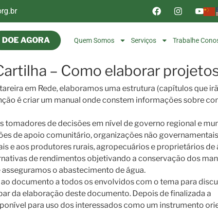
rg.br
DOE AGORA
Quem Somos
Serviços
Trabalhe Cono
Cartilha – Como elaborar projeto
tareira em Rede, elaboramos uma estrutura (capítulos que ir
enção é criar um manual onde constem informações sobre co
s tomadores de decisões em nível de governo regional e muni
es de apoio comunitário, organizações não governamentais
is e aos produtores rurais, agropecuários e proprietários de
rnativas de rendimentos objetivando a conservação dos man
é asseguramos o abastecimento de água.
ao documento a todos os envolvidos com o tema para discu
par da elaboração deste documento. Depois de finalizada a
sponível para uso dos interessados como um instrumento ori