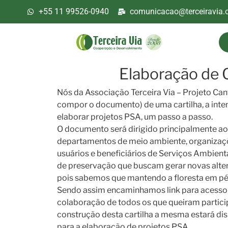
+55 11 99526-0940
comunicacao@terceiravia.o
Elaboração de 
Nós da Associação Terceira Via – Projeto Can
compor o documento) de uma cartilha, a int
elaborar projetos PSA, um passo a passo.
O documento será dirigido principalmente ao
departamentos de meio ambiente, organizaçõ
usuários e beneficiários de Serviços Ambienta
de preservação que buscam gerar novas alte
pois sabemos que mantendo a floresta em p
Sendo assim encaminhamos link para acesso 
colaboração de todos os que queiram partici
construção desta cartilha a mesma estará di
para a elaboração de projetos PSA.