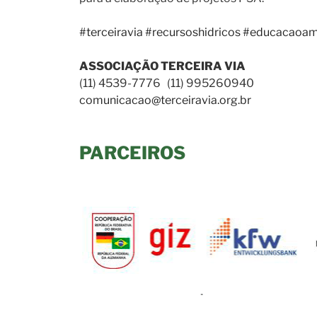
#terceiravia
#recursoshidricos
#educacaoam
ASSOCIAÇÃO TERCEIRA VIA
(11) 4539-7776 (11) 995260940
comunicacao@terceiravia.org.br
PARCEIROS