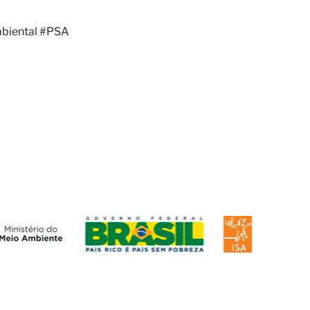
biental
#PSA