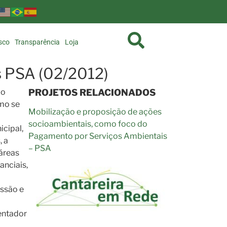
sco
Transparência
Loja
s PSA (02/2012)
ão
PROJETOS RELACIONADOS
mo se
Mobilização e proposição de ações
socioambientais, como foco do
cipal,
Pagamento por Serviços Ambientais
, a
– PSA
 áreas
anciais,
ssão e
entador