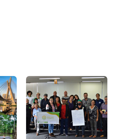
Reunião De
Mobilização Dos
Empreendimentos Da
Agricultura Familiar
Acontece No Rio De
Janeiro