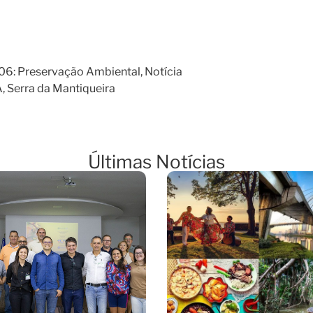
06: Preservação Ambiental
,
Notícia
A
,
Serra da Mantiqueira
Últimas Notícias
Lançamento Do
Novas Filiais Da
ojeto JOA Economia
Terceira Via
Solidária