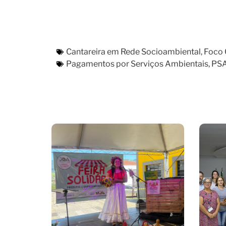
Cantareira em Rede Socioambiental
,
Foco 
Pagamentos por Serviços Ambientais
,
PS
Feira De Produtos
Rurais E Economia
Pr
Solidária