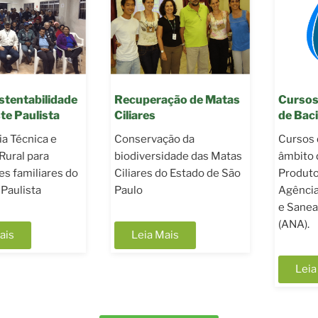
Recuperação de Matas
Cursos de Revitalização
Ciliares
de Bacias Hidrográficas
Conservação da
Cursos de capacitação no
biodiversidade das Matas
âmbito do Programa
Ciliares do Estado de São
Produtor de Água da
Paulo
Agência Nacional de Água
e Saneamento Básico
(ANA).
Leia Mais
Leia Mais