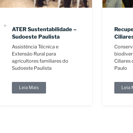
Recuperação de Matas
Cursos
Ciliares
de Bac
Conservação da
Cursos 
biodiversidade das Matas
âmbito 
Ciliares do Estado de São
de Água
Paulo
de Água
(ANA).
Leia Mais
Leia 