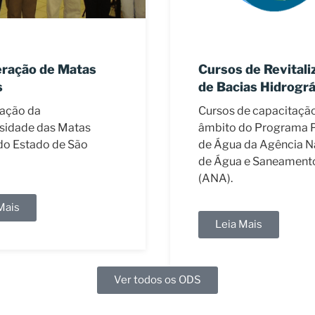
 de Revitalização
Multiplicadores de
ias Hidrográficas
Sociobiodiversida
de capacitação no
Preservação de Recur
do Programa Produtor
Hídricos no município
 da Agência Nacional
Joanópolis
 e Saneamento Básico
Leia Mais
Mais
Ver todos os ODS