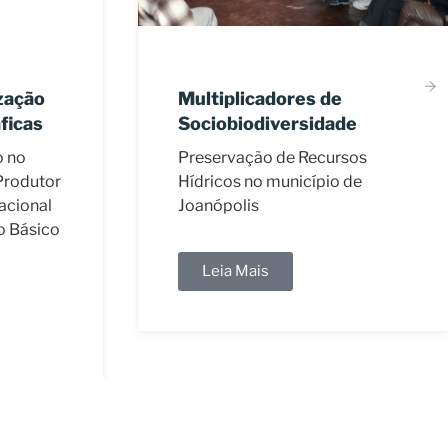
Sustentabilidade
Agroecológica
Promover o uso sustentável,
de
conservação e a preservação
dos Recursos Hídricos
sos
 de
Leia Mais