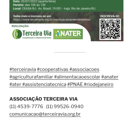
#terceiravia
#cooperativas #associacoes
#agriculturafamiliar #alimentacaoescolar
#anater
#ater #assistenciatecnica
#PNAE #riodejaneiro
ASSOCIAÇÃO TERCEIRA VIA
(11) 4539-7776 (11) 99526-0940
comunicacao@terceiravia.org.br