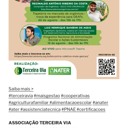
Saiba mais >
#terceiravia
#maisgestao
#cooperativas
#agriculturafamiliar #alimentacaoescolar
#anater
#ater #assistenciatecnica
#PNAE #certificacoes
ASSOCIAÇÃO TERCEIRA VIA
(11) 4539-7776 (11) 99526-0940