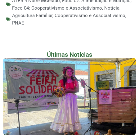
ATER 4 Nutre MGestao
,
Foco 02: Alimentação e Nutrição
,
Foco 04: Cooperativismo e Associativismo
,
Notícia
Agricultura Familiar
,
Cooperativismo e Associativismo
,
PNAE
Últimas Notícias
Feira De Produtos Rurais E Economia Solidária