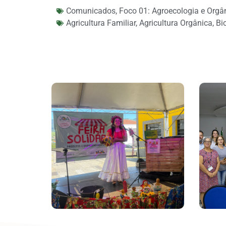
Comunicados
,
Foco 01: Agroecologia e Orgâ
Agricultura Familiar
,
Agricultura Orgânica
,
Bi
Feira De Produtos
Rurais E Economia
Pr
Solidária