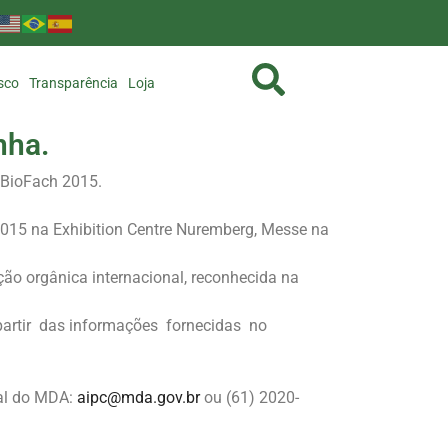
sco
Transparência
Loja
nha.
 BioFach 2015.
 2015 na Exhibition Centre Nuremberg, Messe na
ão orgânica internacional, reconhecida na
artir das informações fornecidas no
al do MDA:
aipc@mda.gov.br
ou (61) 2020-