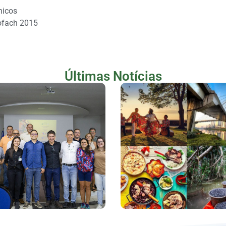
nicos
ofach 2015
Últimas Notícias
Lançamento Do
Novas Filiais Da
ojeto JOA Economia
Terceira Via
Solidária