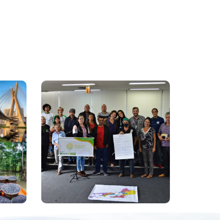
Reunião De
Mobilização Dos
Empreendimentos Da
Agricultura Familiar
Acontece No Rio De
Janeiro