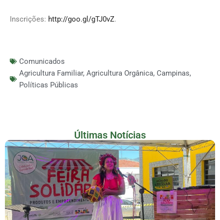
Inscrições:
http://goo.gl/gTJ0vZ
.
Comunicados
Agricultura Familiar
,
Agricultura Orgânica
,
Campinas
,
Políticas Públicas
Últimas Notícias
Feira De Produtos Rurais E Economia Solidária